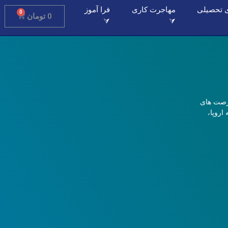
 تحصیلی
مهاجرت کاری
فرا آموز
0
0
تومان
⮛
⮛
فرصت های
اروپا،