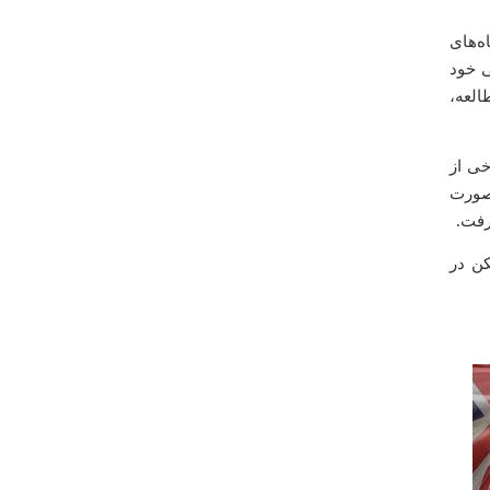
ه‌های
 تحصیلی خود
العه،
کثر اوقات برخی از
 صورت
رفت.
ره مسکن در