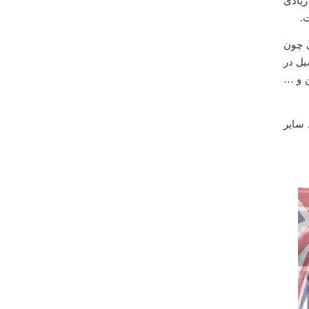
زیادی
.
ی چون
یل در
ن و …
 سایر