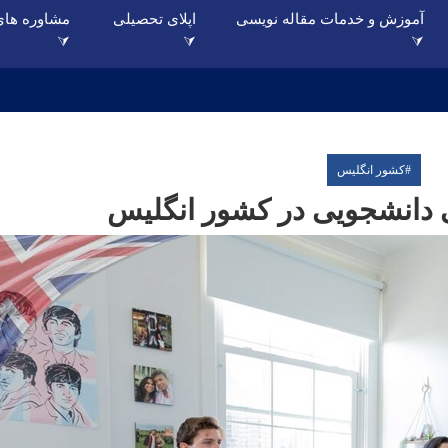
آموزش و خدمات مقاله نویسی
اپلای تحصیلی
مشاوره های
⮛
⮛
⮛
#
کشور انگلیس
 دانشجویی در کشور انگلیس