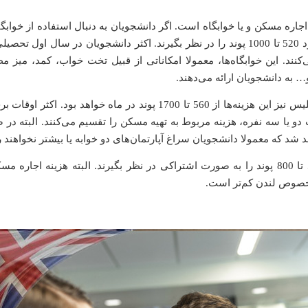
ره مسکن و یا خوابگاه است. اگر دانشجویان به دنبال استفاده از خوابگا
دانشجویی در دانشگاه‌ها باشند، باید ماهیانه مبلغی حدود 520 تا 1000 پوند را در نظر بگیرند. اکثر دانشجویان در سال اول
کنند. این خوابگاه‌ها، معمولا امکاناتی از قبیل تخت خواب، کمد، میز مط
 به دانشجویان ارائه می‌دهند.
در صورت اجاره خانه شخصی با متراژ کم در کشور انگلیس نیز این هزینه‌ها از 560 تا 1700 پوند در ماه خواهد بود. ا
دو یا سه نفره، هزینه مربوط به تهیه مسکن را تقسیم می‌کنند. البته در
اهد شد که معمولا دانشجویان سراغ آپارتمان‌های دو خوابه یا بیشتر نخواهند 
و اما برای زندگی در مرکز شهر، باید مبلغی حدود 500 تا 800 پوند را به صورت اشتراکی در نظر بگیرند. البته هزینه اجا
خصوص لندن کم‌تر است.