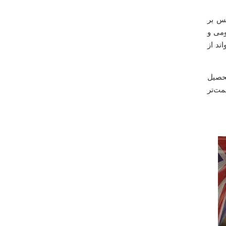
یس بر
ومی و
واند از
وند تا 50 هزار پوند برای تحصیل
مت‌تر