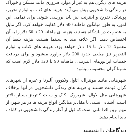
هزینه های دیگری هم به غیر از موارد ضروری مانند مسکن و خوراک
در زندگی دانشجویی پیش می آیند. هزینه های کتاب و لوازم تحریر،
پوشاک، تفریح و اینترنت نیز باید بررسی شوند. برای تمامی این
امور، به طور میانگین ماهانه 500 دلار کفایت خواهد کرد. اگر مایل
به عضویت در باشگاه هستید، هزینه ای ماهانه 20 تا 60 دلار را به آن
اختصاص دهید. اگر علاقه مند به سینما هستید، هزینه بلیط آن
معمولا 12 دلار تا 15 دلار خواهد بود. هزینه های کتاب و لوازم
التحریر نیز مبلغی حدود 200 دلار براورد میشود و برای دریافت
خدمات اپراتورهای اینترنتی، ماهیانه 90 تا 120 دلار لازم است که
نسبتا گران محسوب میشود.
شهرهایی مانند مونترال، اتاوا، ونکوور، آلبرتا و غیره از شهرهای
گران قیمت هستند و هزینه های زندگی دانشجویی در آنها برخلاف
شهرهایی مثل لاوال، شربروک، کبک و سنت کاترینز بسیار بالاتر
است. آشنایی نسبی با مقادیر میانگین انواع هزینه ها در هر شهر، از
مهم ترین اقداماتی است که قبل از آغاز زندگی دانشجویی در کانادا،
باید انجام دهید.
دیدگاهتان را بنویسید