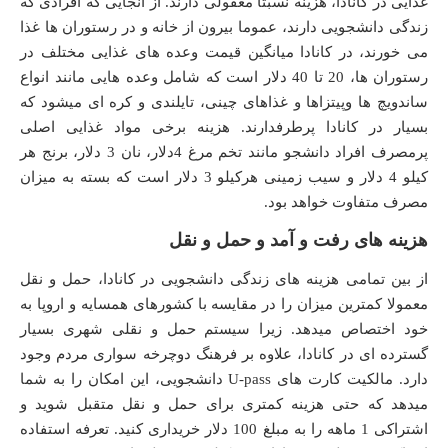
غذایی در کانادا، هزینه نسبتا معقولی دارند. از آنجایی که افرادی که
زندگی دانشجویی دارند، عموما بیرون از خانه و در رستوران ها غذا
می خورند، در کانادا میانگین قیمت وعده های غذایی مختلف در
رستوران ها، 20 تا 40 دلار است که شامل وعده هایی مانند انواع
ساندویچ ها وپیتزاها و غذاهای چینی، تایلندی و کره ای میشود که
بسیار در کانادا پرطرفدارند. هزینه برخی مواد غذایی اصلی
پرمصرف افراد دانشجو مانند تخم مرغ 4دلار، نان 3 دلار، برنج هر
کیلو 4 دلار و سیب زمینی هرکیلو 3 دلار است که بسته به میزان
مصرف متفاوت خواهد بود.
هزینه های رفت و آمد و حمل و نقل
از بین تمامی هزینه های زندگی دانشجویی در کانادا، حمل و نقل
معمولا کمترین میزان را در مقایسه با کشورهای همسایه و اروپا به
خود اختصاص میدهد. زیرا سیستم حمل و نقلی شهری بسیار
گسترده ای در کانادا، علاوه بر فرهنگ دوچرخه سواری مردم وجود
دارد. مالکیت کارت های U-pass دانشجویی، این امکان را به شما
میدهد که حتی هزینه کمتری برای حمل و نقل متقبل شوید و
اشتراکی 1 ماهه را به مبلغ 100 دلار خریداری کنید. تعرفه استفاده