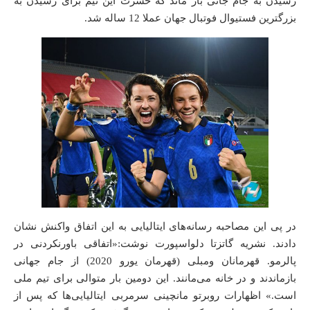
رسیدن به جام جانی باز ماند که حسرت این تیم برای رسیدن به
بزرگترین فستیوال فوتبال جهان عملا 12 ساله شد.
در پی این مصاحبه رسانه‌های ایتالیایی به این اتفاق واکنش نشان
دادند. نشریه گاتزتا دلواسپورت نوشت:«اتفاقی باورنکردنی در
پالرمو. قهرمانان ومبلی (قهرمان یورو 2020) از جام جهانی
بازماندند و در خانه می‌مانند. این دومین بار متوالی برای تیم ملی
است.» اظهارات روبرتو مانچینی سرمربی ایتالیایی‌ها که پس از