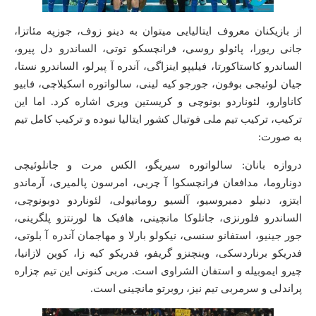
از بازیکنان معروف ایتالیایی میتوان به دینو زوف، جوزپه مئاتزا،
جانی ریورا، پائولو روسی، فرانچسکو توتی، الساندرو دل پیرو،
الساندرو کاستاکورتا، فیلیپو اینزاگی، آندره آ پیرلو، الساندرو نستا،
جیان لوئیجی بوفون، جورجو کیه لینی، سالواتوره اسکیلاچی، فابیو
کاناوارو، لئوناردو بونوچی و کریستین ویری اشاره کرد. اما این
ترکیب، ترکیب تیم ملی فوتبال کشور ایتالیا نبوده و ترکیب کامل تیم
به صورت:
دروازه بانان: سالواتوره سیریگو، الکس مرت و جانلوئیچی
دوناروما، مدافعان فرانچسکوا آ چربی، امرسون پالمیری، آرماندو
ایتزو، دنیلو دمبروسیو، آلسیو رومانیولی، لئوناردو دوبونوچی،
الساندرو فلورنزی، جانلوکا مانچینی، هافبک ها لورنتزو پلگرینی،
جور جینیو، استفانو سنسی، نیکولو بارلا و مهاجمان آندره آ بلوتی،
فدریکو برناردسکی، وینچنزو گریفو، فدریکو کیه زا، کوین لازانیا،
چیرو ایموبیله و استفان الشراوی است. مربی کنونی این تیم چزاره
پراندلی و سرمربی تیم نیز، روبرتو مانچینی است.