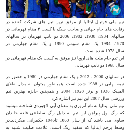
تیم ملی فوتبال ایتالیا از موفق ترین تیم های شرکت کننده در
رقابت های جام جهانی و صاحب سبک با کسب ۴ مقام قهرمانی در
سالهای 1934، 1938، 1982، 2006 دو نایب قهرمان در سالهای
1970، 1994 یک مقام سومی 1990 و یک مقام چهارمی در
سال 1978 شده است.
این تیم جام ملت های اروپا نیز موفق به کسب یک مقام قهرمانی در
سال 1968 دو نایب قهرمانی
در سالهای 2000 ، 2012 و یک مقام چهارمی در 1980 و حضور در
نیمه نهایی در 1988 شده است. همینطور میتوان به مدال طلای
المپیک 1936 و برنز 1928، 2004 و همچنین جایزه بهترین تیم
ورزشی سال 2007 این تیم نیز اشاره کرد.
تیم ملی ایتالیا به نام آتزوری به معنای آبی لاجوردی شناخته میشود
که رنگ اول پیراهن این تیم به دلیل رنگ سلطنتی قلعه خاندان
ساوی می باشد که از سال 1860 تا1946 حکمرانی میکردند.در
وسط پرچم
ایتالیا
که سفید رنگ است، علامت صلیب شبیه به